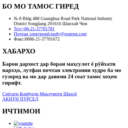
БО МО ТАМОС ГИРЕД
№ 8 Bldg 488 Guanghua Road Park National Industry
District Songjiang 201616 Шанхай Чин
Тел:
+86-21-37701781
Почтаи электронӣ:
jasily@eugeng.com
Факс:
0086-21-37701672
ХАБАРХО
Барои дархост дар бораи маҳсулот ё рӯйхати
нархҳо, лутфан почтаи электронии худро ба мо
гузоред ва мо дар давоми 24 соат тамос хоҳем
гирифт.
Сиёсати Корбурди Маълумоти Шахсӣ
АКНУН ПУРСЕД
ИЧТИМОИ