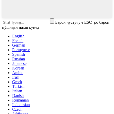
Барои ҷустуҷӯ ё ESC -ро барои
пӯшидан пахш кунед
English
French
German
Portuguese
Spanish
Russian
Japanese
Korean
Arabic
Irish
Greek
Turkish
Italian
Danish
Romanian
Indonesian
Czech
Afrikaans