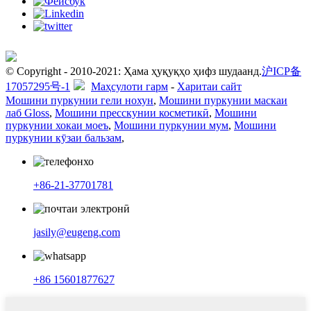
© Copyright - 2010-2021: Ҳама ҳуқуқҳо ҳифз шудаанд.
沪ICP备
17057295号-1
Маҳсулоти гарм
-
Харитаи сайт
Мошини пуркунии гели нохун
,
Мошини пуркунии маскаи
лаб Gloss
,
Мошини пресскунии косметикӣ
,
Мошини
пуркунии хокаи моеъ
,
Мошини пуркунии мум
,
Мошини
пуркунии кӯзаи бальзам
,
+86-21-37701781
jasily@eugeng.com
+86 15601877627