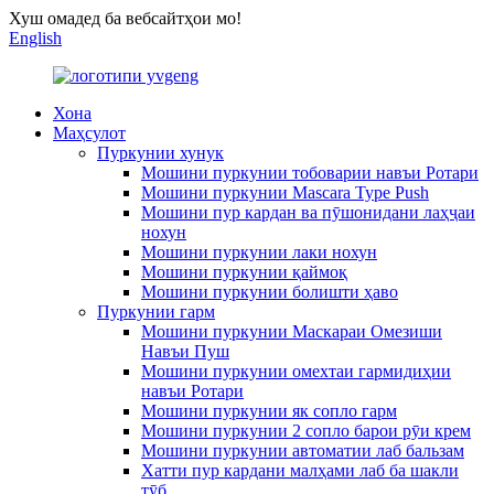
Хуш омадед ба вебсайтҳои мо!
English
Хона
Маҳсулот
Пуркунии хунук
Мошини пуркунии тобоварии навъи Ротари
Мошини пуркунии Mascara Type Push
Мошини пур кардан ва пӯшонидани лаҳҷаи
нохун
Мошини пуркунии лаки нохун
Мошини пуркунии қаймоқ
Мошини пуркунии болишти ҳаво
Пуркунии гарм
Мошини пуркунии Маскараи Омезиши
Навъи Пуш
Мошини пуркунии омехтаи гармидиҳии
навъи Ротари
Мошини пуркунии як сопло гарм
Мошини пуркунии 2 сопло барои рӯи крем
Мошини пуркунии автоматии лаб бальзам
Хатти пур кардани малҳами лаб ба шакли
тӯб