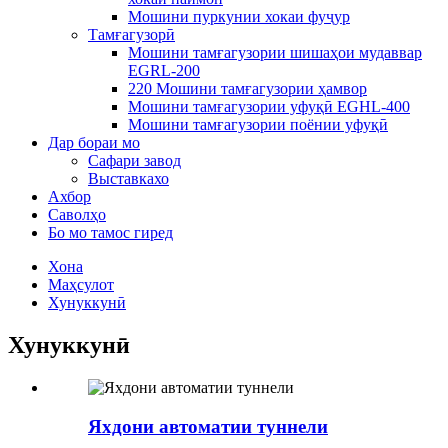
Мошини пуркунии хокаи фуҷур
Тамғагузорӣ
Мошини тамғагузории шишаҳои мудаввар
EGRL-200
220 Мошини тамғагузории ҳамвор
Мошини тамғагузории уфуқӣ EGHL-400
Мошини тамғагузории поёнии уфуқӣ
Дар бораи мо
Сафари завод
Выставкахо
Ахбор
Саволҳо
Бо мо тамос гиред
Хона
Маҳсулот
Хунуккунӣ
Хунуккунӣ
Яхдони автоматии туннели