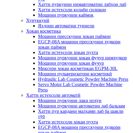
Хатти пуркунии нимавтоматии лабҳои лаб
Хатти истеҳсоли қолаби силикон
Мошини пуркунии қаймоқ
Хунуккунӣ
Яхдони автоматии туннели
Хокаи косметика
Мошини пресскунии хокаи паймон
EGCP-08A мошини пресскунии худкори
хокаи паймон
Хатти истеҳсоли хокаи пухта
Мошини пуркунии хокаи фуҷур нимхудкор
Мошини пуркунии хокаи фуҷур
Миксери хокаи косметикаи EGPM-30L
Мошини пульверизатори косметикӣ
Hydraulic Lab Cosmetic Powder Machine Press
Servo Motor Lab Cosmetic Powder Machine
Press
Хатти истеҳсоли автоматӣ
Мошини пуркунии лаки нохун
Мошини пуркунии автоматии лаб бальзам
Хатти пур кардани малҳами лаб ба шакли
тӯб
Хатти истеҳсоли хокаи пухта
EGCP-08A мошини пресскунии худкори
хокаи паймон